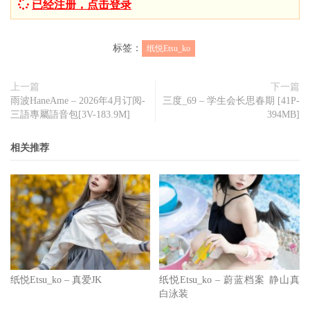
已经注册，点击登录
标签：
纸悦Etsu_ko
上一篇
下一篇
雨波HaneAme – 2026年4月订阅-
三度_69 – 学生会长思春期 [41P-
三語專屬語音包[3V-183.9M]
394MB]
相关推荐
纸悦Etsu_ko – 真爱JK
纸悦Etsu_ko – 蔚蓝档案 静山真
白泳装