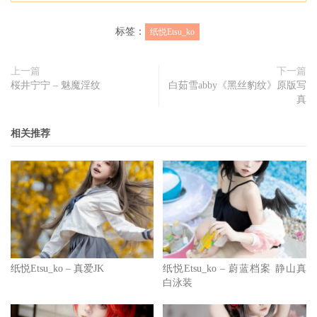
标签：
纸悦Etsu_ko
上一篇
下一篇
桜井宁宁 – 魅魔淫纹
白茹雪abby《黑丝豹纹》原版写
真
相关推荐
纸悦Etsu_ko – 真爱JK
纸悦Etsu_ko – 蔚蓝档案 静山真
白泳装