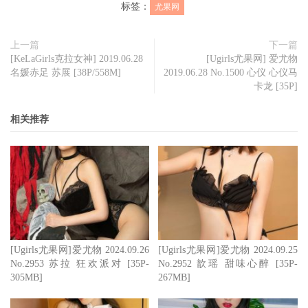
标签：
尤果网
上一篇
下一篇
[KeLaGirls克拉女神] 2019.06.28
[Ugirls尤果网] 爱尤物
名媛赤足 苏展 [38P/558M]
2019.06.28 No.1500 心仪 心仪马
卡龙 [35P]
相关推荐
[Ugirls尤果网]爱尤物 2024.09.26
[Ugirls尤果网]爱尤物 2024.09.25
No.2953 苏拉 狂欢派对 [35P-
No.2952 歆瑶 甜味心醉 [35P-
305MB]
267MB]