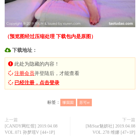
（预览图经过压缩处理 下载包内是原图）
下载地址：
此处为隐藏的内容！
注册会员
并登陆后，才能查看
已经注册，点击登录
标签：
嗲囡囡
苏可er
上一篇
下一篇
[CANDY网红馆] 2019.04.08
[MiStar魅妍社] 2019.04.08
VOL.071 孙梦瑶V [44+1P]
VOL.278 维娜 [47+1P]