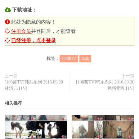
下载地址：
此处为隐藏的内容！
注册会员
并登陆后，才能查看
已经注册，点击登录
标签：
108酱TV
马蕊
上一篇
下一篇
[108酱TV]韩系系列 2016.09.20
[108酱TV]韩系系列 2016.09.20
林清儿 [1V]
魅惑元宵 [1V]
相关推荐