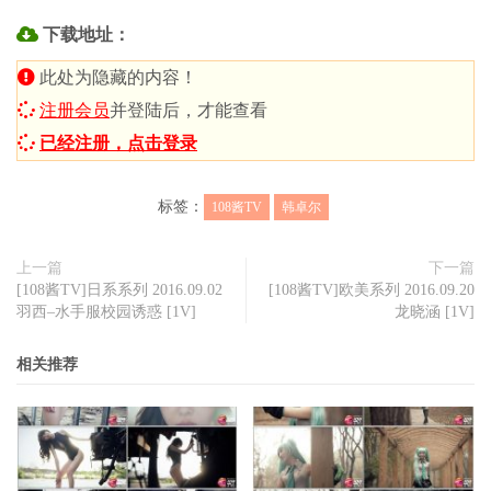
下载地址：
此处为隐藏的内容！
注册会员
并登陆后，才能查看
已经注册，点击登录
标签：
108酱TV
韩卓尔
上一篇
下一篇
[108酱TV]日系系列 2016.09.02
[108酱TV]欧美系列 2016.09.20
羽西–水手服校园诱惑 [1V]
龙晓涵 [1V]
相关推荐