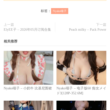
标签：
Nyako喵子
上一篇
下一篇
ElyEE子 – 2026年05月订阅合集
Peach milky – Pack Power
相关推荐
Nyako喵子 – 小奶牛 比基尼围裙
Nyako喵子 – 电子版60 痴女メイ
ド3[128P-352.6M]