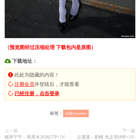
（预览图经过压缩处理 下载包内是原图）
下载地址：
此处为隐藏的内容！
注册会员
并登陆后，才能查看
已经注册，点击登录
标签：
幼愛youmeko
上一篇
下一篇
桜井宁宁 – 死库水2026[57P+1V-
云溪溪 – 奶桃 光之语[80P+1V-