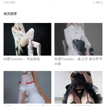
339.9M]
1.98G]
相关推荐
幼愛Youmeko – 穹妹旗袍
幼愛Youmeko – 缘之空 春日野穹
白裙