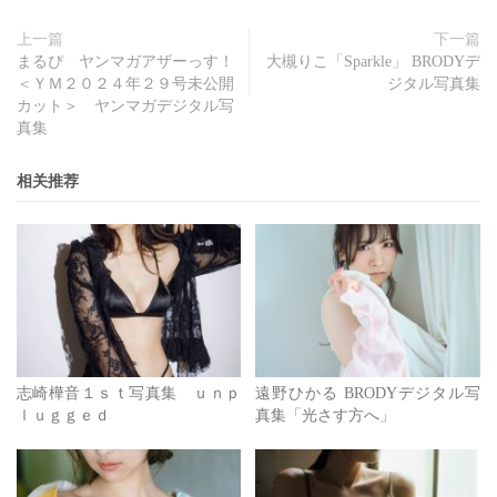
上一篇
下一篇
まるぴ ヤンマガアザーっす！
大槻りこ「Sparkle」 BRODYデ
＜ＹＭ２０２４年２９号未公開
ジタル写真集
カット＞ ヤンマガデジタル写
真集
相关推荐
志崎樺音１ｓｔ写真集 ｕｎｐ
遠野ひかる BRODYデジタル写
ｌｕｇｇｅｄ
真集「光さす方へ」