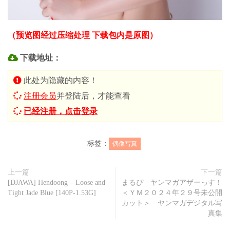
（预览图经过压缩处理 下载包内是原图）
下载地址：
此处为隐藏的内容！
注册会员
并登陆后，才能查看
已经注册，点击登录
标签：
偶像写真
上一篇
下一篇
[DJAWA] Hendoong – Loose and
まるぴ ヤンマガアザーっす！
Tight Jade Blue [140P-1.53G]
＜ＹＭ２０２４年２９号未公開
カット＞ ヤンマガデジタル写
真集