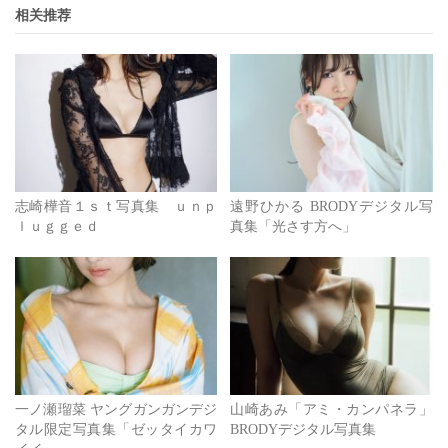
相关推荐
志崎樺音１ｓｔ写真集 ｕｎｐ
遠野ひかる BRODYデジタル写
ｌｕｇｇｅｄ
真集「光さす方へ」
一ノ瀬瑠菜 ヤングガンガンデジ
山崎あみ「アミ・カンパネラ」
タル限定写真集「ゼッタイカワ
BRODYデジタル写真集