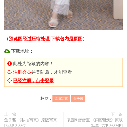
（预览图经过压缩处理 下载包内是原图）
下载地址：
此处为隐藏的内容！
注册会员
并登陆后，才能查看
已经注册，点击登录
标签：
原版写真
鱼子酱
上一篇
下一篇
鱼子酱 《私拍写真》原版写真
袁圆&蛋蛋宝 《闺蜜肚兜》原版
[346P-3.38G]
写真 [77P-563MB]