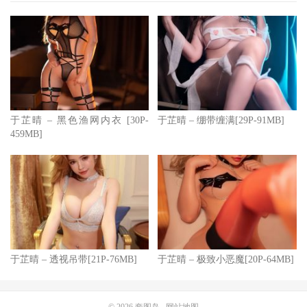
于芷晴 – 黑色渔网内衣 [30P-
于芷晴 – 绷带缠满[29P-91MB]
459MB]
于芷晴 – 透视吊带[21P-76MB]
于芷晴 – 极致小恶魔[20P-64MB]
© 2026
套图岛
网站地图