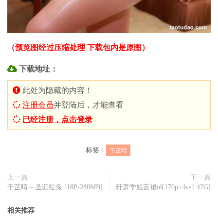
（预览图经过压缩处理 下载包内是原图）
下载地址：
此处为隐藏的内容！
注册会员
并登陆后，才能查看
已经注册，点击登录
标签：
于芷晴
上一篇
下一篇
于芷晴 – 圣诞红兔 [18P-280MB]
轩萧学姐蓝裙ol[170p+4v-1.47G]
相关推荐