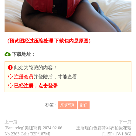
（预览图经过压缩处理 下载包内是原图）
下载地址：
此处为隐藏的内容！
注册会员
并登陆后，才能查看
已经注册，点击登录
标签：
原版写真
甜仔
上一篇
下一篇
[Beautyleg]美腿寫真 2024.02.06
王馨瑶白色露背衬衣拍摄花絮
No.2363 Celia[32P/187M]
[115P+1V-1.8G]