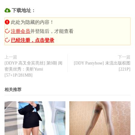
下载地址：
此处为隐藏的内容！
注册会员
并登陆后，才能查看
已经注册，点击登录
上一篇
下一篇
[DDYP 高叉舍宾亮丝] 第9期 闺
[DDY Pantyhose] 未流出版权图
密美丝秀：美昕Yumi
[221P]
[57+1P/281MB]
相关推荐