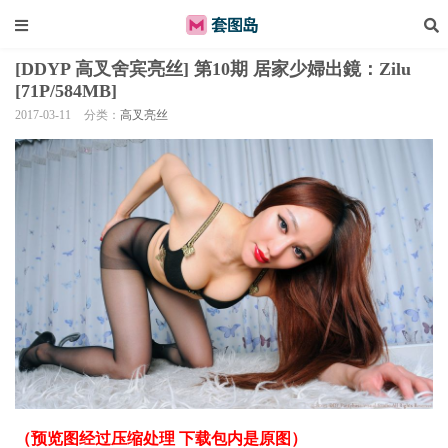
[DDYP 高叉舍宾亮丝] 第10期 居家少婦出鏡：Zilu
[71P/584MB]
2017-03-11
分类：
高叉亮丝
（预览图经过压缩处理 下载包内是原图）