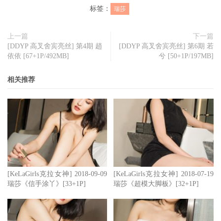
标签：
瑞莎
上一篇
下一篇
[DDYP 高叉舍宾亮丝] 第4期 趙
[DDYP 高叉舍宾亮丝] 第6期 若
依依 [67+1P/492MB]
兮 [50+1P/197MB]
相关推荐
[KeLaGirls克拉女神] 2018-09-09
[KeLaGirls克拉女神] 2018-07-19
瑞莎《信手涂丫》[33+1P]
瑞莎《超模大脚板》[32+1P]