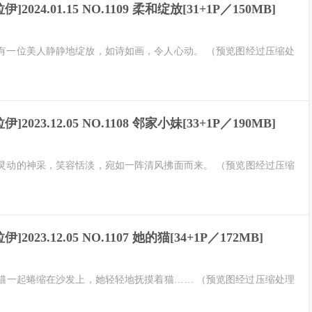
伊]2024.01.15 NO.1109 柔和绽放[31+1P／150MB]
有一位美人静静地绽放，如诗如画，令人心动。 （预览图经过压缩处
伊]2023.12.05 NO.1108 邻家小妹[33+1P／190MB]
灵动的神采，笑容恬淡，宛如一阵清风拂面而来。 （预览图经过压缩
伊]2023.12.05 NO.1107 她的猫[34+1P／172MB]
猫一起蜷缩在沙发上，她轻轻地抚摸着猫…… （预览图经过压缩处理