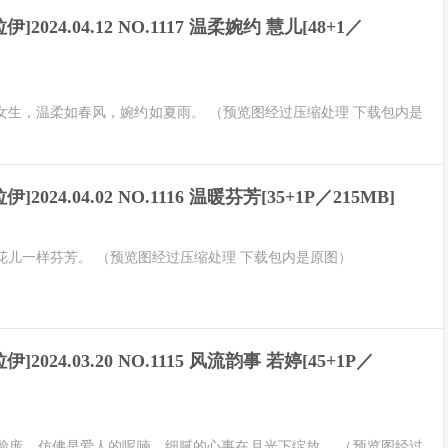
伊]2024.04.12 NO.1117 温柔婉约 慧儿[48+1／
女生，温柔如春风，婉约如夏雨。 （预览图经过压缩处理 下载包内是
伊]2024.04.02 NO.1116 温暖芬芳[35+1P／215MB]
花儿一样芬芳。 （预览图经过压缩处理 下载包内是原图）
伊]2024.03.20 NO.1115 风流韵事 若婷[45+1P／
脸庞，仿佛是爱人的呢喃，细腻的心事在月光下绽放。 （预览图经过