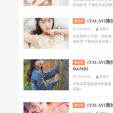
压缩处理 下载包内是原图
[YALAYI雅拉
雅拉伊
2024-06-02
套图岛
你是我的小天使，你的每
缩处理 下载包内是原图）
[YALAYI雅拉
雅拉伊
866MB]
2024-06-02
套图岛
夕阳温柔地抚摸你的脸庞
原图）
[YALAYI雅拉
雅拉伊