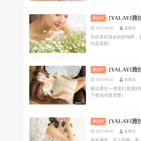
[YALAYI雅拉
雅拉伊
2024-06-02
套图岛
你的美好是如此的纯粹，
内是原图）
[YALAYI雅拉
雅拉伊
2024-06-02
套图岛
窗边透过一缕变幻莫测的
下载包内是原图）
[YALAYI雅拉
雅拉伊
2024-06-02
套图岛
春风拂面，花儿轻舞，美