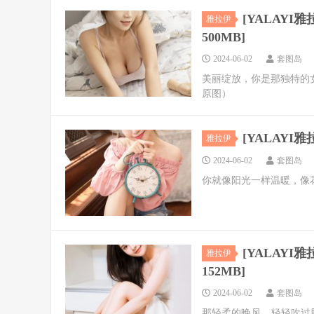
[YALAYI雅拉
雅拉伊
500MB]
2024-06-02
套图岛
美丽绽放，你是那独特的
原图）
[YALAYI雅拉
雅拉伊
2024-06-02
套图岛
你就像阳光一样温暖，像
[YALAYI雅拉
雅拉伊
152MB]
2024-06-02
套图岛
那轻柔的晚风，轻轻吹过