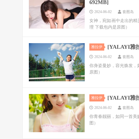
692MB]
2024-06-02
套图岛
女神，宛如画中走出的精
理 下载包内是原图）
[YALAYI雅拉
雅拉伊
2024-06-02
套图岛
你身姿曼妙，容光焕发，
原图）
[YALAYI雅拉
雅拉伊
2024-06-02
套图岛
你青春靓丽，如同一首美
图）