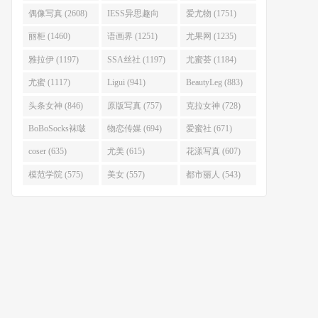
偶像写真 (2608)
IESS异思趣向
爱尤物 (1751)
(2407)
丽柜 (1460)
语画界 (1251)
尤果网 (1235)
雅拉伊 (1197)
SSA丝社 (1197)
尤蜜荟 (1184)
尤蜜 (1117)
Ligui (941)
BeautyLeg (883)
头条女神 (846)
原版写真 (757)
克拉女神 (728)
BoBoSocks袜啵
物恋传媒 (694)
爱蜜社 (671)
啵 (716)
coser (635)
尤美 (615)
花漾写真 (607)
模范学院 (575)
美女 (557)
都市丽人 (543)