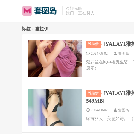
欢迎光临
我们一直在努力
标签：雅拉伊
[YALAYI雅拉
雅拉伊
2024-06-02
套图岛
紫罗兰在风中摇曳生姿，
原图）
[YALAYI雅拉
雅拉伊
549MB]
2024-06-02
套图岛
家有丽人，美丽如诗。 （